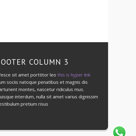
FOOTER COLUMN 3
esce sit amet porttitor leo
this is hyper link
um sociis natoque penatibus et magnis dis
arturient montes, nascetur ridiculus mus.
uisque interdum, nulla sit amet varius dignissim
estibulum pretium risus