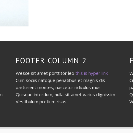
FOOTER COLUMN 2
Wesce sit amet porttitor leo
this is hyper link
W
Cum sociis natoque penatibus et magnis dis
C
parturient montes, nascetur ridiculus mus.
p
im
Quisque interdum, nulla sit amet varius dignissim
Q
Vestibulum pretium risus
V