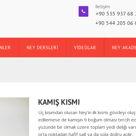
İletişim
+90 535 937 68 
+90 544 205 06 
NLER
NEY DERSLERİ
VİDEOLAR
NEY AKAD
KAMIŞ KISMI
Üç kısımdan olusan Ney’in ilk kısmı gövdeyi oluş
edilemese de kamışın 9 boğum olması tercih edi
yüzünde bir olmak üzere toplam yedi deliği vardı
orta noktadan hafif sağ ya da sola doğru açılır.