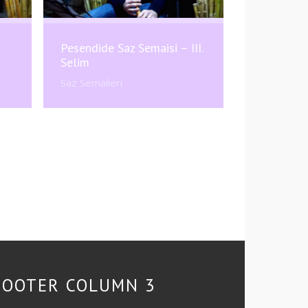
Pesendide Saz Semaisi – III.
Selim
Saz Semaileri
FOOTER COLUMN 3