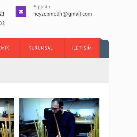
E-posta
21
neyzenmelih@gmail.com
02
EMİK
KURUMSAL
İLETİŞİM