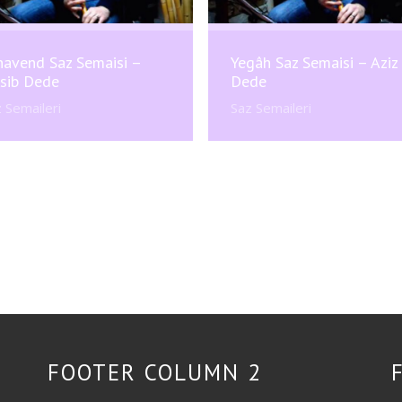
havend Saz Semaisi –
Yegâh Saz Semaisi – Aziz
sib Dede
Dede
 Semaileri
Saz Semaileri
FOOTER COLUMN 2