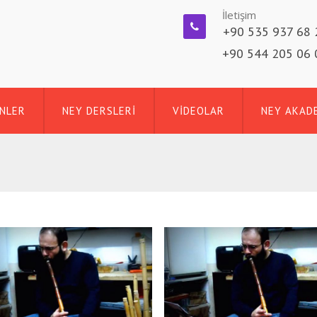
İletişim
+90 535 937 68 
+90 544 205 06 
NLER
NEY DERSLERİ
VİDEOLAR
NEY AKAD