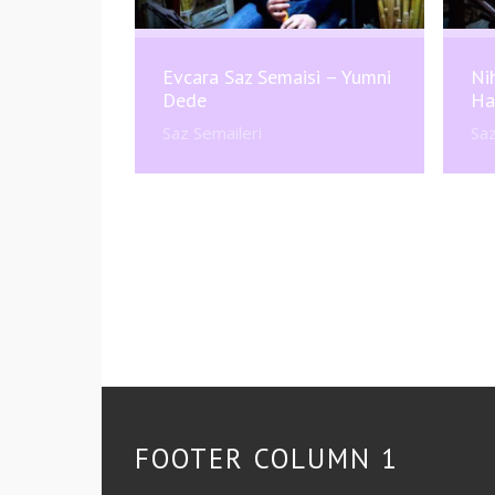
Evcara Saz Semaisi – Yumni
Ni
Dede
Ha
Saz Semaileri
Saz
FOOTER COLUMN 1