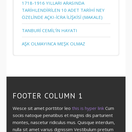
1718-1916 YILLARI ARASINDA
TARİHLENDİRİLEN 10 ADET TARİHİ NEY
ÖZELİNDE AÇKI-İCRA İLİŞKİSİ (MAKALE)
TANBURİ CEMİL’İN HAYATI
AŞK OLMAYINCA MEŞK OLMAZ
FOOTER COLUMN 1
Wesce sit amet porttitor leo
this is hyper link
Cum
sociis natoque penatibus et magnis dis parturient
montes, nascetur ridiculus mus. Quisque interdum,
nulla sit amet varius dignissim Vestibulum pretium